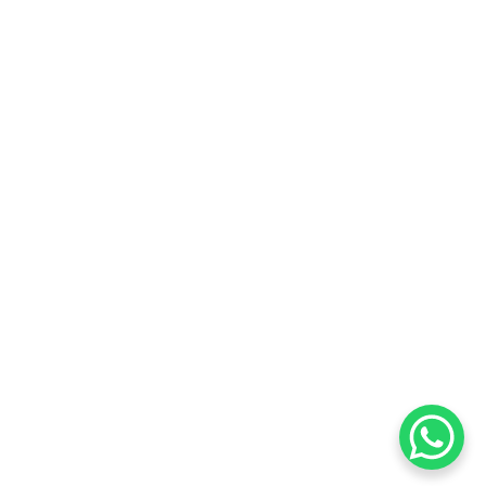
erada excessiva.
 jurídica.
no caso de gás canalizado, por suposto
Congresso, segundo o
deverá publicar normas detalhadas nos
, como a criação da Contribuição sobre
lidade para empresas e consumidores,
nicípios.
Todos os direitos reservados